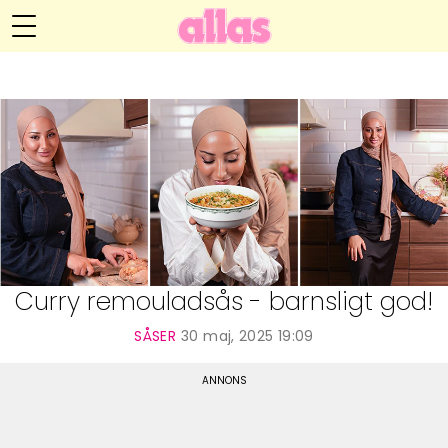
Zeinab Amins blogg
Meny
Livsöden
Hälsa
Hem
Arkiv
Relationer
Om Zeinab
Kontakt
Kategorier
Handarbete
Curry remouladsås - barnsligt god!
Video
SÅSER
30 maj, 2025 19:09
Bloggar