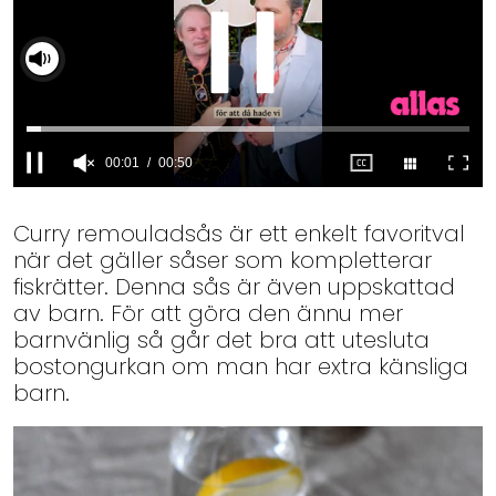
00:02
00:50
0
seconds
Curry remouladsås är ett enkelt favoritval
of
50
när det gäller såser som kompletterar
seconds
fiskrätter. Denna sås är även uppskattad
av barn. För att göra den ännu mer
barnvänlig så går det bra att utesluta
bostongurkan om man har extra känsliga
barn.