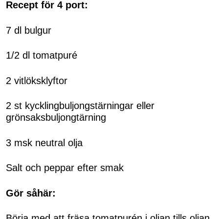
Recept för 4 port:
7 dl bulgur
1/2 dl tomatpuré
2 vitlöksklyftor
2 st kycklingbuljongstärningar eller
grönsaksbuljongtärning
3 msk neutral olja
Salt och peppar efter smak
Gör såhär:
Börja med att fräsa tomatpurén i oljan tills oljan